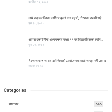
कार्तिक १२, २०८०
माघे सङ्क्रान्तिका लागि चाकुको माग बढ्यो, टोखाका उद्यमीलाई…
पुस २८, २०८०
आयरा एकाडेमीमा अध्ययनरत कक्षा ११ का विद्यार्थीहरूका लागि…
पुस २९, २०८०
टेक्सास थारु समाज अमेरिकाको आयोजनामा माघी सन्क्रान्ती उत्सव
माघ ४, २०८०
Categories
सामाचार
646