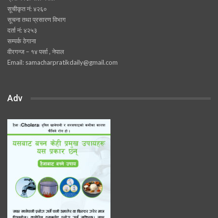
सूचीकृत नं: ४२६०
सूचना तथा प्रसारण विभाग
दर्ता नं: ४२५३
सम्पर्क ठेगाना
वीरगन्ज – १४ पर्सा , नेपाल
Email: samacharpratikdaily@gmail.com
Adv