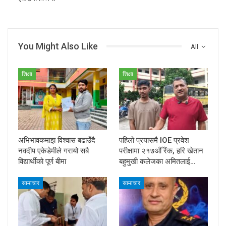
You Might Also Like
All
शिक्षा
शिक्षा
अभिभावकमाझ विश्वास बढाउँदै
पहिलो प्रयासमै IOE प्रवेश
नवदीप एकेडेमीले गरायो सबै
परीक्षामा २१७औँ रैंक, हरि खेतान
विद्यार्थीको पूर्ण बीमा
बहुमुखी कलेजका अमितलाई…
सामाचार
सामाचार