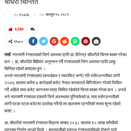
चौधरी चिन्तित
On
फाल्गुन १५, २०८१
By
Pratik
4,586
Share
पर्सा:
नारायणी रंगशालाको जिर्ण अवस्था प्रति डा. दिपेन्द्र चौधरीले चिन्ता ब्यक्त गरेका
छन । डा. चौधरीले बिहिवार अनुगमन गर्दै रंगशालाको जिंण अवस्था प्रति आफु
चिन्तित रहेको बताएका हुन ।
उनले नारायणी रंगशालामा (कभर्डहल र प्याराफिट बन्ने) गरि स्तोरउन्नतीका लागी
२०७६ सालमा करिव ७ करोडको बजेट नेपाल सरकारले बिनियोजन गरेको जिकिर
गर्दै अहिले सम्म बजेट कागजमा मात्र सिमित रहेकोले चिन्ता ब्यक्त गरेका छन । उनले
भने नारायणी रंगशाला एकदमै जिर्ण अवस्थामा पुगिसकेको छ, यता स्तोरउन्नतीको
लागी पटक पटक बजेटमा उल्लेख गरियो तर हालसम्म प्रगतिको रुपमा शुन्य रहेको
बताए ।
डा. चौधरीले नारायणी रंगशाला विक्रम सम्बत् २०३८ सालमा ९० लाख रुपैयाँको
लागतमा निर्माण भएको थियो । काठमाडौंको दशरथ रंगशालापछिको दोस्रो ठूलो