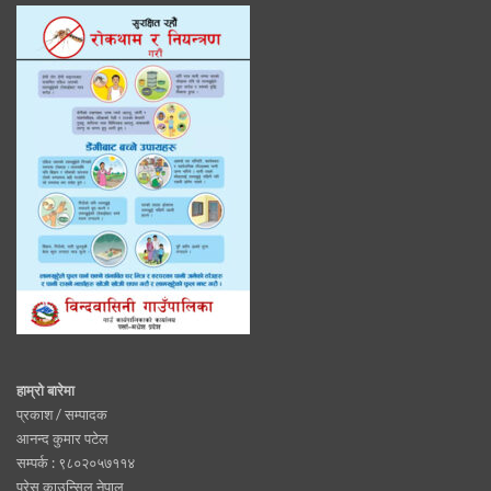
हाम्रो बारेमा
प्रकाश / सम्पादक
आनन्द कुमार पटेल
सम्पर्क : ९८०२०५७११४
प्रेस काउन्सिल नेपाल