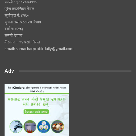
सम्पर्क : ९८०२०५७११४
प्रेस काउन्सिल नेपाल
सूचीकृत नं: ४२६०
सूचना तथा प्रसारण विभाग
दर्ता नं: ४२५३
सम्पर्क ठेगाना
वीरगन्ज – १४ पर्सा , नेपाल
Email: samacharpratikdaily@gmail.com
Adv