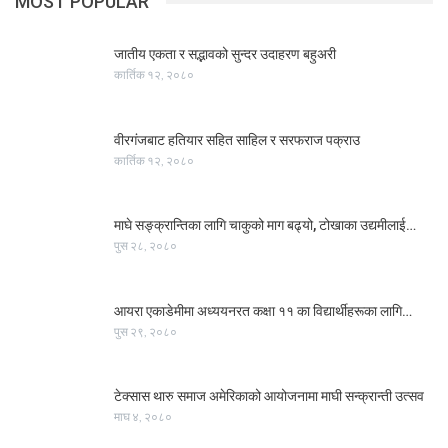
MOST POPULAR
जातीय एकता र सद्भावको सुन्दर उदाहरण बहुअरी
कार्तिक १२, २०८०
वीरगंजबाट हतियार सहित साहिल र सरफराज पक्राउ
कार्तिक १२, २०८०
माघे सङ्क्रान्तिका लागि चाकुको माग बढ्यो, टोखाका उद्यमीलाई…
पुस २८, २०८०
आयरा एकाडेमीमा अध्ययनरत कक्षा ११ का विद्यार्थीहरूका लागि…
पुस २९, २०८०
टेक्सास थारु समाज अमेरिकाको आयोजनामा माघी सन्क्रान्ती उत्सव
माघ ४, २०८०