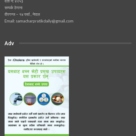
दर्ता नं: ४२५३
सम्पर्क ठेगाना
वीरगन्ज – १४ पर्सा , नेपाल
Email: samacharpratikdaily@gmail.com
Adv