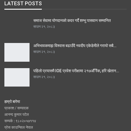
LATEST POSTS
समाज सेवामा योगदानको कदर गर्दै शम्भु पासवान सम्मानित
साउन २१, २०८३
अभिभावकमाझ विश्वास बढाउँदै नवदीप एकेडेमीले गरायो सबै…
साउन २१, २०८३
पहिलो प्रयासमै IOE प्रवेश परीक्षामा २१७औँ रैंक, हरि खेतान…
साउन २१, २०८३
हाम्रो बारेमा
प्रकाश / सम्पादक
आनन्द कुमार पटेल
सम्पर्क : ९८०२०५७११४
प्रेस काउन्सिल नेपाल