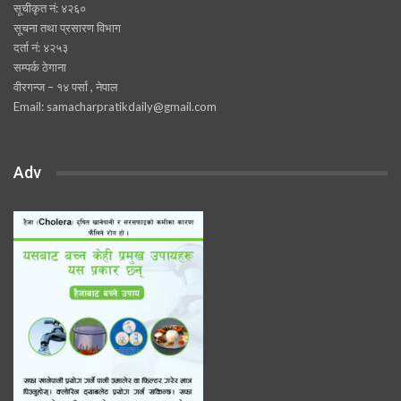
सूचीकृत नं: ४२६०
सूचना तथा प्रसारण विभाग
दर्ता नं: ४२५३
सम्पर्क ठेगाना
वीरगन्ज – १४ पर्सा , नेपाल
Email: samacharpratikdaily@gmail.com
Adv