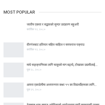
MOST POPULAR
जातीय एकता र सद्भावको सुन्दर उदाहरण बहुअरी
कार्तिक १२, २०८०
वीरगंजबाट हतियार सहित साहिल र सरफराज पक्राउ
कार्तिक १२, २०८०
माघे सङ्क्रान्तिका लागि चाकुको माग बढ्यो, टोखाका उद्यमीलाई…
पुस २८, २०८०
आयरा एकाडेमीमा अध्ययनरत कक्षा ११ का विद्यार्थीहरूका लागि…
पुस २९, २०८०
टेक्सास थारु समाज अमेरिकाको आयोजनामा माघी सन्क्रान्ती उत्सव