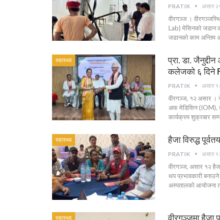
PRATIK
असार २
वीरगञ्ज । वीरगञ्जस्
Lab) मेसिनको जडान कार
जडानको काम अन्तिम अव
प्रा. डा. जैनुद्
स्वास्थ्य
कलेजको ६ दिने
PRATIK
असार १
वीरगञ्ज, १२ असार । न
अफ मेडिसिन (IOM), का
कार्यक्रम शुक्रबार स
हैजा विरुद्ध पूर्
स्वास्थ्य
PRATIK
असार १
वीरगञ्ज, असार १२ हैज
थप प्रभावकारी बनाउने 
अस्पतालको आयोजना तथा
वीरगञ्जमा हैजा पूर
स्वास्थ्य