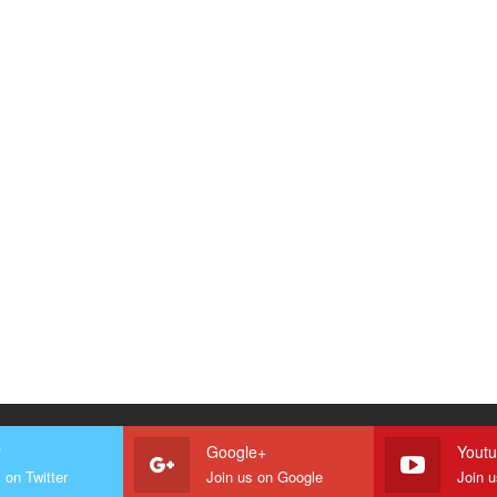
r
Google+
Yout
 on Twitter
Join us on Google
Join 