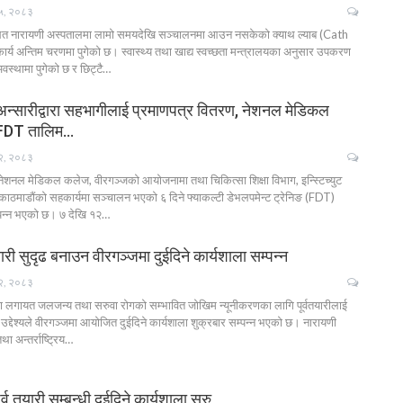
५, २०८३
थित नारायणी अस्पतालमा लामो समयदेखि सञ्चालनमा आउन नसकेको क्याथ ल्याब (Cath
्य अन्तिम चरणमा पुगेको छ। स्वास्थ्य तथा खाद्य स्वच्छता मन्त्रालयका अनुसार उपकरण
स्थामा पुगेको छ र छिट्टै…
दीन अन्सारीद्वारा सहभागीलाई प्रमाणपत्र वितरण, नेशनल मेडिकल
 FDT तालिम…
२, २०८३
ेशनल मेडिकल कलेज, वीरगञ्जको आयोजनामा तथा चिकित्सा शिक्षा विभाग, इन्स्टिच्युट
ठमाडौंको सहकार्यमा सञ्चालन भएको ६ दिने फ्याकल्टी डेभलपमेन्ट ट्रेनिङ (FDT)
म्पन्न भएको छ। ७ देखि १२…
वतयारी सुदृढ बनाउन वीरगञ्जमा दुईदिने कार्यशाला सम्पन्न
२, २०८३
ा लगायत जलजन्य तथा सरुवा रोगको सम्भावित जोखिम न्यूनीकरणका लागि पूर्वतयारीलाई
उद्देश्यले वीरगञ्जमा आयोजित दुईदिने कार्यशाला शुक्रबार सम्पन्न भएको छ। नारायणी
 अन्तर्राष्ट्रिय…
्व तयारी सम्बन्धी दुईदिने कार्यशाला सुरु