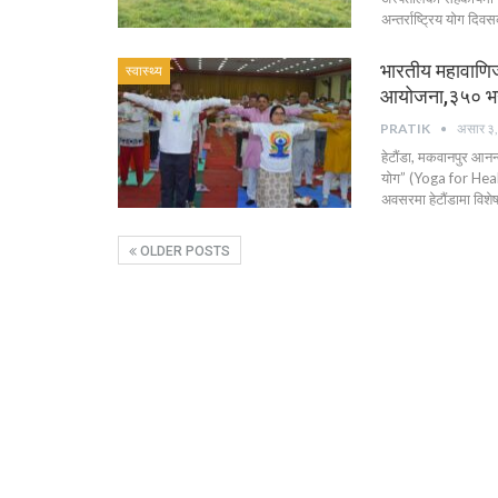
अन्तर्राष्ट्रिय योग द
भारतीय महावाणिज्
स्वास्थ्य
आयोजना,३५० भन्
PRATIK
असार ३
हेटौंडा, मकवानपुर आनन
योग” (Yoga for Healt
अवसरमा हेटौंडामा विशे
OLDER POSTS