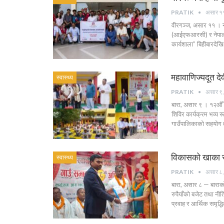
PRATIK
असार १
वीरगञ्ज, असार ११ । ना
(आईएफआरसी) र नेपाल 
कार्यशाला” बिहीबारदे
महावाणिज्यदूत द
स्वास्थ्य
PRATIK
असार ९
बारा, असार ९ । १२औँ अ
शिविर कार्यक्रम भव्य 
गाउँपालिकाको सहयोग 
विकासको खाका सा
स्वास्थ्य
PRATIK
असार ८
बारा, असार ८ — बाराक
रुपैयाँको बजेट तथा नी
प्रवाह र आर्थिक समृद्ध