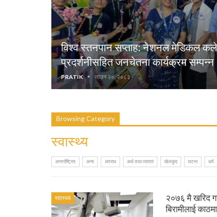
विश्व स्तनपान सप्ताह: नेशनल मेडिकल कले
प्रदर्शनीसहित जनचेतना कार्यक्रम सम्पन्न
PRATIK
साउन २०, २०८३
Browsing Category
स्वास्थ्य
अन्तर्राष्ट्रिय
अन्य
अपराध
अर्थ तथा व्यापार
खेलकुद
घटना
धर्म
२०७६ मै खरिद गर
स्वास्थ्य
बिरामीलाई काठमाड