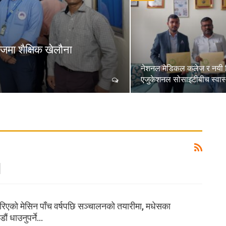
जमा शैक्षिक खेलौना
नेशनल मेडिकल कलेज र नयी 
एजुकेशनल सोसाइटीबीच स्वास्
िएको मेसिन पाँच वर्षपछि सञ्चालनको तयारीमा, मधेसका
ौं धाउनुपर्ने…