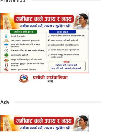
Prawanipur
Adv