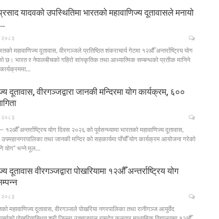
्ण प्रसाद यादवको उपस्थितिमा भारतको महावाणिज्य दूतावासले मनायो
ग…
, २०८३
को महावाणिज्य दूतावास, वीरगञ्जले प्रतिष्ठित शंकराचार्य गेटमा १२औँ अन्तर्राष्ट्रिय योग
ो छ। भारत र नेपालबीचको गहिरो सांस्कृतिक तथा आध्यात्मिक सम्बन्धको प्रतीक मानिने
कार्यक्रममा…
य दूतावास, वीरगञ्जद्वारा जानकी मन्दिरमा योग कार्यक्रम, ६००
ागिता
, २०८३
उपमहानगरपालिका तथा जानकी मन्दिर को सहकार्यमा पाँचौँ योग कार्यक्रम आयोजना गरेको
ि योग" भन्ने मूल…
य दूतावास वीरगञ्जद्वारा पोखरियामा १२औँ अन्तर्राष्ट्रिय योग
म्पन्न
, २०८३
को महावाणिज्य दूतावास, वीरगञ्जले पोखरिया नगरपालिका तथा रानीगञ्ज आयुर्वेद
र्साको पोखरियास्थित श्री जिल्ला उच्चाङ्गल रामदेव कलवार माध्यमिक विद्यालयमा १२औँ