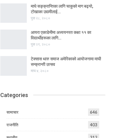
माघे सङ्क्रान्तिका लागि चाकुको माग बढ्यो,
टोखाका उद्यमीलाई…
पुस २८, २०८०
आयरा एकाडेमीमा अध्ययनरत कक्षा ११ का
विद्यार्थीहरूका लागि…
पुस २९, २०८०
टेक्सास थारु समाज अमेरिकाको आयोजनामा माघी
सन्क्रान्ती उत्सव
माघ ४, २०८०
Categories
सामाचार
646
राजनीति
403
स्थानीय
312