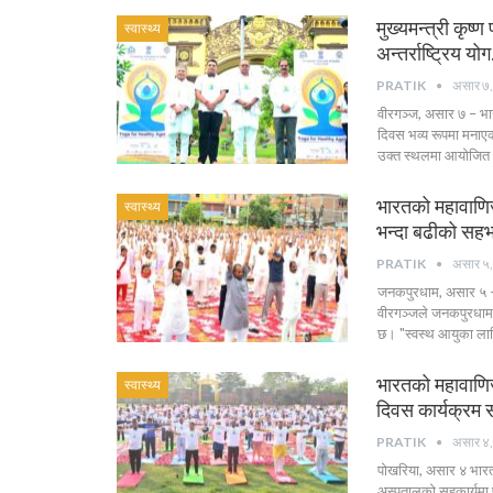
मुख्यमन्त्री कृष
स्वास्थ्य
अन्तर्राष्ट्रिय यो
PRATIK
असार ७
वीरगञ्ज, असार ७ – भारत
दिवस भव्य रूपमा मनाएक
उक्त स्थलमा आयोजित 
भारतको महावाणिज्
स्वास्थ्य
भन्दा बढीको सहभ
PRATIK
असार ५
वीरगञ्जले जनकपुरधाम 
छ। "स्वस्थ आयुका लाग
भारतको महावाणिज्
स्वास्थ्य
दिवस कार्यक्रम स
PRATIK
असार ४
पोखरिया, असार ४ भारत
अस्पतालको सहकार्यमा प