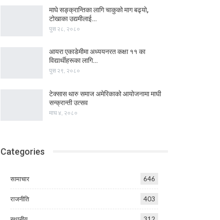
माघे सङ्क्रान्तिका लागि चाकुको माग बढ्यो,
टोखाका उद्यमीलाई…
पुस २८, २०८०
आयरा एकाडेमीमा अध्ययनरत कक्षा ११ का
विद्यार्थीहरूका लागि…
पुस २९, २०८०
टेक्सास थारु समाज अमेरिकाको आयोजनामा माघी
सन्क्रान्ती उत्सव
माघ ४, २०८०
Categories
सामाचार
646
राजनीति
403
स्थानीय
312