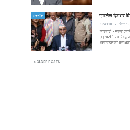
एमालेले देशभर वि
राजनीति
PRATIK
चैत्र १
काठमाडौं – नेकपा एमाले
छ। पार्टीले यस विरुद्ध
थापा बादलको अध्यक्षत
OLDER POSTS