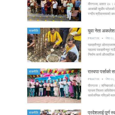
वीरगञ्ज, असार २० । आ
आकांक्षी सुधीर पटेलको
रन्दीप श्रीवास्तवको अ
युवा नेता अकलेश 
राजनीति
PRATIK
जेष्ठ २
पकहामैनपुर ओमप्रकाश
पहलमा पकहामैनपुर गाउँप
निर्माण कार्य औपचारिक
रास्वपा पर्साको स
राजनीति
PRATIK
जेष्ठ २
वीरगञ्ज । शनिबारको आन
प्रथम जिल्ला अधिवेशन अ
सार्वजनिक गरिएको मत
प्रदेशलाई पूर्ण स
राजनीति