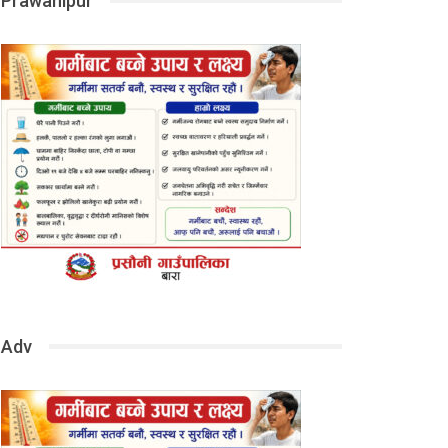
Prawanipur
Adv