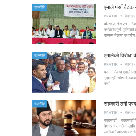
एमाले पर्सा बैठक
राजनीति
PRATIK
चैत्र २
वीरगञ्ज, चैत २५— नेकपा 
प्रतिशोधपूर्ण, पूर्वाग
सम्पन्न भेलामा स्थानी
एमालेको विरोध: वी
राजनीति
PRATIK
चैत्र १
पर्सा । नेकपा एमाले पर्सा
गृहमन्त्री रमेश लेखकक
पर्सा…
सहकारी ठगी प्रक
राजनीति
PRATIK
चैत्र १
काठमाडौं । काठमाडौं ज
वैशाख १५ गतेका लागि 
लामिछाने आइतबार तारे