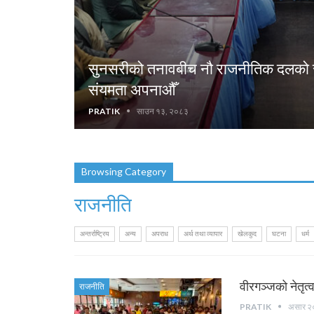
सुनसरीको तनावबीच नौ राजनीतिक दलको संय
संयमता अपनाऔँ
PRATIK
साउन १३, २०८३
Browsing Category
राजनीति
अन्तर्राष्ट्रिय
अन्य
अपराध
अर्थ तथा व्यापार
खेलकुद
घटना
धर्म
वीरगञ्जको नेतृत्
राजनीति
PRATIK
असार २