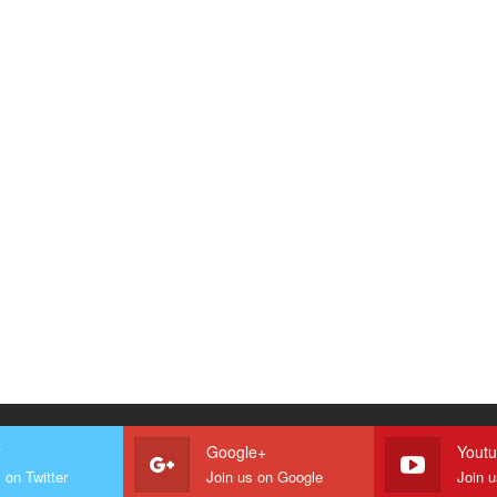
r
Google+
Yout
 on Twitter
Join us on Google
Join 