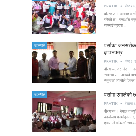
PRATIK
जेष्ठ २
वीरगञ्ज । जनमत पार्टी ले
गरेको छ। यसअघि भएको ८ ब
तहलाई प्रदेश…
पर्साका जनसरोकार
राजनीति
ज्ञापनपत्र
PRATIK
जेष्ठ ८,
वीरगञ्ज, ०८ जेठ — जनम
समस्या समाधानको माग गर
नेतृत्वको टोलीले जिल्
पर्सामा एमालेको 
राजनीति
PRATIK
बैशाख ९
वीरगञ्ज । नेपाल कम्युनिष
कार्यालय मनमोहननगर, र
हजरा ले पछिल्लो समय