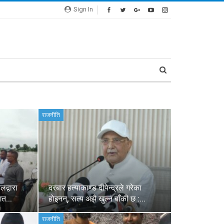
Sign In
राजनीति
द्वारा
दरबार हत्याकाण्ड दीपेन्द्रले गरेका
लगत…
होइनन्, सत्य अझै खुल्न बाँकी छ :…
राजनीति