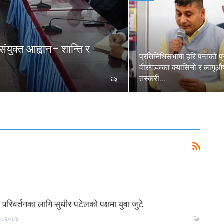
ुक्त आह्वान– शान्ति र
प्रतिनिधिसभामा हरि पन्तको प्
वीरगञ्जका क्यासिनो र लागू
तस्करी…
व परिवर्तनका लागि सुधीर पटेलको पक्षमा युवा जुटे
०, २०८३