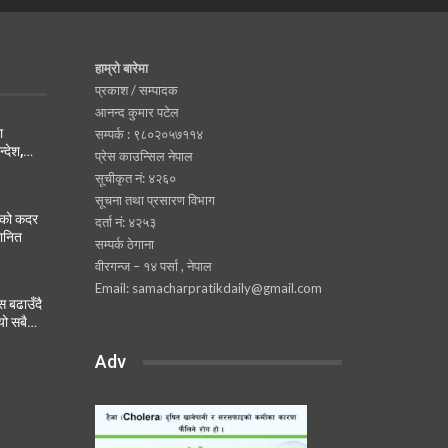
हाम्रो बारेमा
प्रकाश / सम्पादक
आनन्द कुमार पटेल
ा
सम्पर्क : ९८०२०५७११४
न्देश,…
प्रेस काउन्सिल नेपाल
सूचीकृत नं: ४२६०
सूचना तथा प्रसारण विभाग
नको कदर
दर्ता नं: ४२५३
मानित
सम्पर्क ठेगाना
वीरगन्ज – १४ पर्सा , नेपाल
Email: samacharpratikdaily@gmail.com
 बढाउँदै
यो सबै…
Adv