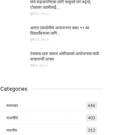
माघे सङ्क्रान्तिका लागि चाकुको माग बढ्यो,
टोखाका उद्यमीलाई…
पुस २८, २०८०
आयरा एकाडेमीमा अध्ययनरत कक्षा ११ का
विद्यार्थीहरूका लागि…
पुस २९, २०८०
टेक्सास थारु समाज अमेरिकाको आयोजनामा माघी
सन्क्रान्ती उत्सव
माघ ४, २०८०
Categories
सामाचार
646
राजनीति
403
स्थानीय
312