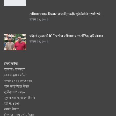
अभिभावकमाझ विश्वास बढाउँदै नवदीप एकेडेमीले गरायो सबै…
साउन २१, २०८३
पहिलो प्रयासमै IOE प्रवेश परीक्षामा २१७औँ रैंक, हरि खेतान…
साउन २१, २०८३
हाम्रो बारेमा
प्रकाश / सम्पादक
आनन्द कुमार पटेल
सम्पर्क : ९८०२०५७११४
प्रेस काउन्सिल नेपाल
सूचीकृत नं: ४२६०
सूचना तथा प्रसारण विभाग
दर्ता नं: ४२५३
सम्पर्क ठेगाना
वीरगन्ज – १४ पर्सा , नेपाल