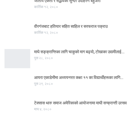
जातीय एकता र सद्भावको सुन्दर उदाहरण बहुअरी
कार्तिक १२, २०८०
वीरगंजबाट हतियार सहित साहिल र सरफराज पक्राउ
कार्तिक १२, २०८०
माघे सङ्क्रान्तिका लागि चाकुको माग बढ्यो, टोखाका उद्यमीलाई…
पुस २८, २०८०
आयरा एकाडेमीमा अध्ययनरत कक्षा ११ का विद्यार्थीहरूका लागि…
पुस २९, २०८०
टेक्सास थारु समाज अमेरिकाको आयोजनामा माघी सन्क्रान्ती उत्सव
माघ ४, २०८०