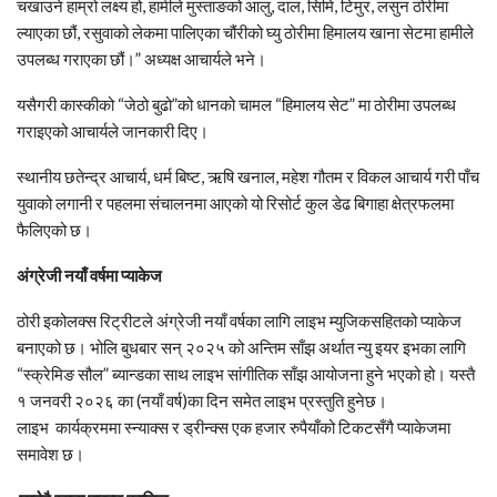
चखाउने हाम्रो लक्ष्य हो, हामीले मुस्ताङको आलु, दाल, सिमि, टिमुर, लसुन ठोरीमा
ल्याएका छौं, रसुवाको लेकमा पालिएका चौंरीको घ्यु ठोरीमा हिमालय खाना सेटमा हामीले
उपलब्ध गराएका छौं।” अध्यक्ष आचार्यले भने।
यसैगरी कास्कीको “जेठो बुढो”को धानको चामल “हिमालय सेट” मा ठोरीमा उपलब्ध
गराइएको आचार्यले जानकारी दिए।
स्थानीय छतेन्द्र आचार्य, धर्म बिष्ट, ऋषि खनाल, महेश गौतम र विकल आचार्य गरी पाँच
युवाको लगानी र पहलमा संचालनमा आएको यो रिसोर्ट कुल डेढ बिगाहा क्षेत्रफलमा
फैलिएको छ।
अंग्रेजी नयाँ वर्षमा प्याकेज
ठोरी इकोलक्स रिट्रीटले अंग्रेजी नयाँ वर्षका लागि लाइभ म्युजिकसहितको प्याकेज
बनाएको छ। भोलि बुधबार सन् २०२५ को अन्तिम साँझ अर्थात न्यु इयर इभका लागि
“स्क्रेमिङ सौल” ब्यान्डका साथ लाइभ सांगीतिक साँझ आयोजना हुने भएको हो। यस्तै
१ जनवरी २०२६ का (नयाँ वर्ष)का दिन समेत लाइभ प्रस्तुति हुनेछ।
लाइभ कार्यक्रममा स्न्याक्स र ड्रीन्क्स एक हजार रुपैयाँको टिकटसँगै प्याकेजमा
समावेश छ।