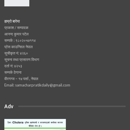
हाम्रो बारेमा
प्रकाश / सम्पादक
आनन्द कुमार पटेल
सम्पर्क : ९८०२०५७११४
प्रेस काउन्सिल नेपाल
सूचीकृत नं: ४२६०
सूचना तथा प्रसारण विभाग
दर्ता नं: ४२५३
सम्पर्क ठेगाना
वीरगन्ज – १४ पर्सा , नेपाल
Email: samacharpratikdaily@gmail.com
Adv