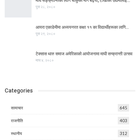
माघे सङ्क्रान्तिका लागि चाकुको माग बढ्यो, टोखाका उद्यमीलाई…
पुस २८, २०८०
आयरा एकाडेमीमा अध्ययनरत कक्षा ११ का विद्यार्थीहरूका लागि…
पुस २९, २०८०
टेक्सास थारु समाज अमेरिकाको आयोजनामा माघी सन्क्रान्ती उत्सव
माघ ४, २०८०
Categories
सामाचार
645
राजनीति
403
स्थानीय
312