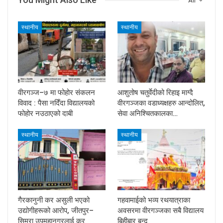
All
स्थानीय
स्थानीय
वीरगञ्ज–७ मा फोहोर संकलन
आशुतोष चतुर्वेदीको रिहाइ माग्दै
विवाद : पैसा नदिँदा विद्यालयको
वीरगञ्जका वडाध्यक्षहरु आन्दोलित,
फोहोर नउठाएको दाबी
सेवा अनिश्चितकालका…
स्थानीय
स्थानीय
गैरकानुनी कर असुली भएको
गहवामाईको भव्य रथयात्राका
उद्योगीहरूको आरोप, जीतपुर–
अवसरमा वीरगञ्जका सबै विद्यालय
सिमरा उपमहानगरलाई कर
बिहीबार बन्द