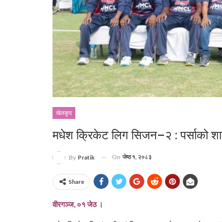
खेलकुद
मधेश क्रिकेट लिग सिजन–२ : पर्साको शा
On
जेष्ठ १, २०८३
By
Pratik
Share
वीरगञ्ज, ०१ जेठ ।