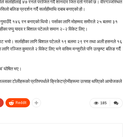
ले सर्लाहीलाई ४७ रनले पराजित गर्दै शानदार जित दर्ता गरेको छ। वीरगञ्जस्थित
 कसिलो बलिङ प्रदर्शन गर्दै सर्लाहीमाथि दबाब बनाएको हो।
ेट गुमाउँदै १४६ रन बनाएको थियो। पर्साका लागि मोहम्मद समीरले २५ बलमा ३१
ीका पप्पु यादव र बिशाल पटेलले समान २–२ विकेट लिए।
उट भयो। सर्लाहीका लागि बिशाल पटेलले १९ बलमा २९ रन तथा अली हसनले १६
गि रञ्जित कुमारले २ विकेट लिए भने वासिम मन्सुरीले पनि उत्कृष्ट बलिङ गर्दै
याच’ घोषित भए।
िल्लाका टोलीहरूको प्रतिस्पर्धाले क्रिकेटप्रेमीहरूमा उत्साह थपिएको आयोजकले
+
ReddIt
185