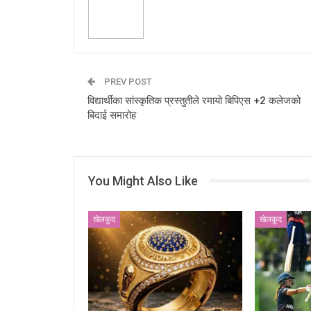
PREV POST
विद्यार्थीका सांस्कृतिक प्रस्तुतीले रमायो बिपिएस +2 कलेजको
बिदाई समारोह
You Might Also Like
खेलकुद
खेलकुद