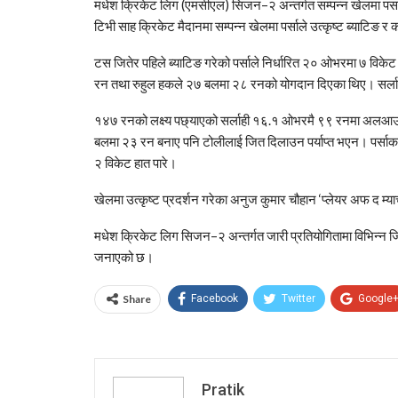
मधेश क्रिकेट लिग (एमसीएल) सिजन–२ अन्तर्गत सम्पन्न खेलमा पर्सा
टिभी साह क्रिकेट मैदानमा सम्पन्न खेलमा पर्साले उत्कृष्ट ब्याटिङ र
टस जितेर पहिले ब्याटिङ गरेको पर्साले निर्धारित २० ओभरमा ७ विक
रन तथा रुहुल हकले २७ बलमा २८ रनको योगदान दिएका थिए। सर्लाह
१४७ रनको लक्ष्य पछ्याएको सर्लाही १६.१ ओभरमै ९९ रनमा अलआ
बलमा २३ रन बनाए पनि टोलीलाई जित दिलाउन पर्याप्त भएन। पर्साका ला
२ विकेट हात पारे।
खेलमा उत्कृष्ट प्रदर्शन गरेका अनुज कुमार चौहान ‘प्लेयर अफ द म्
मधेश क्रिकेट लिग सिजन–२ अन्तर्गत जारी प्रतियोगितामा विभिन्न ज
जनाएको छ।
Share
Facebook
Twitter
Google
Pratik