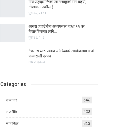
माघे सङ्क्रान्तिका लागि चाकुको माग बढ्यो,
टोखाका उद्यमीलाई…
पुस २८, २०८०
आयरा एकाडेमीमा अध्ययनरत कक्षा ११ का
विद्यार्थीहरूका लागि…
पुस २९, २०८०
टेक्सास थारु समाज अमेरिकाको आयोजनामा माघी
सन्क्रान्ती उत्सव
माघ ४, २०८०
Categories
सामाचार
646
राजनीति
403
सामाजिक
313