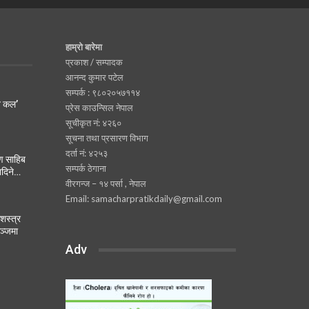
हाम्रो बारेमा
प्रकाश / सम्पादक
आनन्द कुमार पटेल
सम्पर्क : ९८०२०५७११४
न कल’
प्रेस काउन्सिल नेपाल
सूचीकृत नं: ४२६०
सूचना तथा प्रसारण विभाग
दर्ता नं: ४२५३
्ण साहिब
सम्पर्क ठेगाना
नदिने…
वीरगन्ज – १४ पर्सा , नेपाल
Email: samacharpratikdaily@gmail.com
शस्त्र
ञ्जमा
Adv