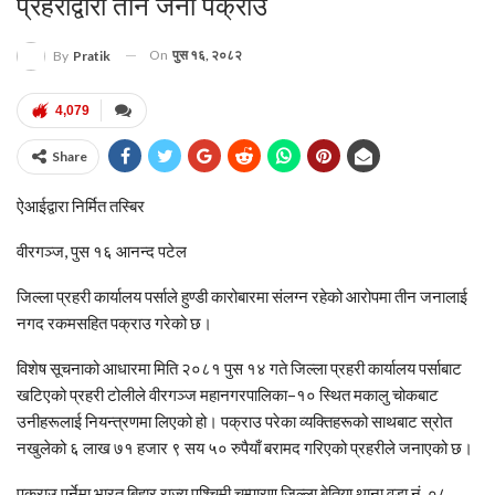
प्रहरीद्वारा तीन जना पक्राउ
On
पुस १६, २०८२
By
Pratik
4,079
Share
ऐआईद्वारा निर्मित तस्बिर
वीरगञ्ज, पुस १६ आनन्द पटेल
जिल्ला प्रहरी कार्यालय पर्साले हुण्डी कारोबारमा संलग्न रहेको आरोपमा तीन जनालाई
नगद रकमसहित पक्राउ गरेको छ।
विशेष सूचनाको आधारमा मिति २०८१ पुस १४ गते जिल्ला प्रहरी कार्यालय पर्साबाट
खटिएको प्रहरी टोलीले वीरगञ्ज महानगरपालिका–१० स्थित मकालु चोकबाट
उनीहरूलाई नियन्त्रणमा लिएको हो। पक्राउ परेका व्यक्तिहरूको साथबाट स्रोत
नखुलेको ६ लाख ७१ हजार ९ सय ५० रुपैयाँ बरामद गरिएको प्रहरीले जनाएको छ।
पक्राउ पर्नेमा भारत बिहार राज्य पश्चिमी चम्पारण जिल्ला बेतिया थाना वडा नं. ०८