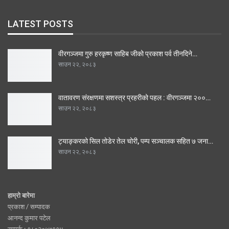
LATEST POSTS
वीरगञ्जमा गुरु हरकृष्ण साहिब जीको प्रकाश पर्व तीनदिने…
साउन २२, २०८३
वातावरण संरक्षणमा सशस्त्र प्रहरीको पहल : वीरगञ्जमा २००…
साउन २२, २०८३
ट्याङ्करको सिल तोडेर तेल चोरी, पम्प सञ्चालक सहित ७ जना…
साउन २२, २०८३
हाम्रो बारेमा
प्रकाश / सम्पादक
आनन्द कुमार पटेल
सम्पर्क : ९८०२०५७११४