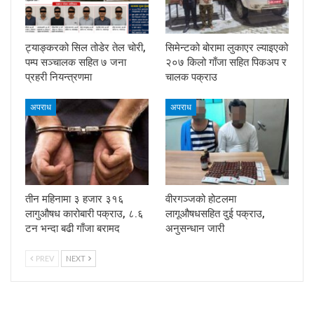
ट्याङ्करको सिल तोडेर तेल चोरी,
सिमेन्टको बोरामा लुकाएर ल्याइएको
पम्प सञ्चालक सहित ७ जना
२०७ किलो गाँजा सहित पिकअप र
प्रहरी नियन्त्रणमा
चालक पक्राउ
अपराध
अपराध
तीन महिनामा ३ हजार ३१६
वीरगञ्जको होटलमा
लागुऔषध कारोबारी पक्राउ, ८.६
लागूऔषधसहित दुई पक्राउ,
टन भन्दा बढी गाँजा बरामद
अनुसन्धान जारी
PREV
NEXT