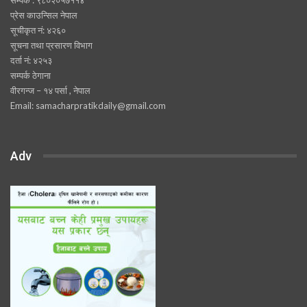
प्रेस काउन्सिल नेपाल
सूचीकृत नं: ४२६०
सूचना तथा प्रसारण विभाग
दर्ता नं: ४२५३
सम्पर्क ठेगाना
वीरगन्ज – १४ पर्सा , नेपाल
Email: samacharpratikdaily@gmail.com
Adv