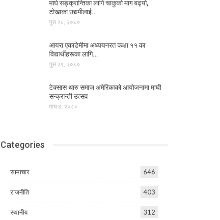
माघे सङ्क्रान्तिका लागि चाकुको माग बढ्यो,
टोखाका उद्यमीलाई…
पुस २८, २०८०
आयरा एकाडेमीमा अध्ययनरत कक्षा ११ का
विद्यार्थीहरूका लागि…
पुस २९, २०८०
टेक्सास थारु समाज अमेरिकाको आयोजनामा माघी
सन्क्रान्ती उत्सव
माघ ४, २०८०
Categories
सामाचार
646
राजनीति
403
स्थानीय
312