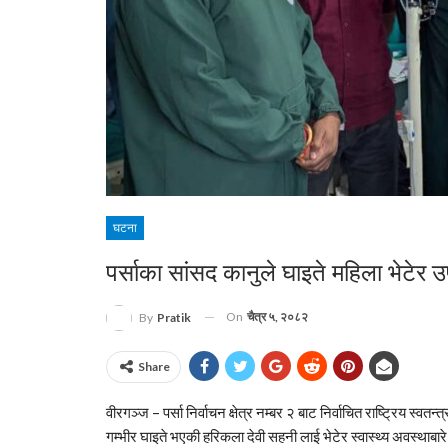
घटना
पर्साका सांसद कानुले घाइते महिला भेटेर उपच
On
चैत्र ५, २०८२
By
Pratik
Share
वीरगञ्ज – पर्सा निर्वाचन क्षेत्र नम्बर २ बाट निर्वाचित राष्ट्रिय स्वतन
गम्भीर घाइते भएकी
हरिकला देवी सहनी
लाई भेटेर स्वास्थ्य अवस्थाब