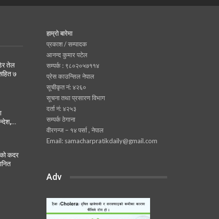
हाम्रो बारेमा
प्रकाश / सम्पादक
आनन्द कुमार पटेल
ेर तेल
सम्पर्क : ९८०२०५७११४
 सहित ७
प्रेस काउन्सिल नेपाल
सूचीकृत नं: ४२६०
सूचना तथा प्रसारण विभाग
दर्ता नं: ४२५३
ा
सम्पर्क ठेगाना
न्देश,…
वीरगन्ज – १४ पर्सा , नेपाल
Email: samacharpratikdaily@gmail.com
नको कदर
मानित
Adv