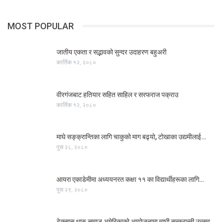
MOST POPULAR
जातीय एकता र सद्भावको सुन्दर उदाहरण बहुअरी
कार्तिक १२, २०८०
वीरगंजबाट हतियार सहित साहिल र सरफराज पक्राउ
कार्तिक १२, २०८०
माघे सङ्क्रान्तिका लागि चाकुको माग बढ्यो, टोखाका उद्यमीलाई…
पुस २८, २०८०
आयरा एकाडेमीमा अध्ययनरत कक्षा ११ का विद्यार्थीहरूका लागि…
पुस २९, २०८०
टेक्सास थारु समाज अमेरिकाको आयोजनामा माघी सन्क्रान्ती उत्सव