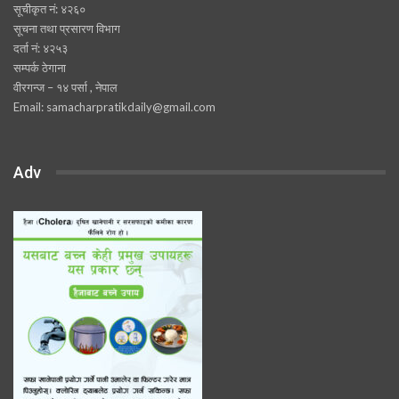
सूचीकृत नं: ४२६०
सूचना तथा प्रसारण विभाग
दर्ता नं: ४२५३
सम्पर्क ठेगाना
वीरगन्ज – १४ पर्सा , नेपाल
Email: samacharpratikdaily@gmail.com
Adv