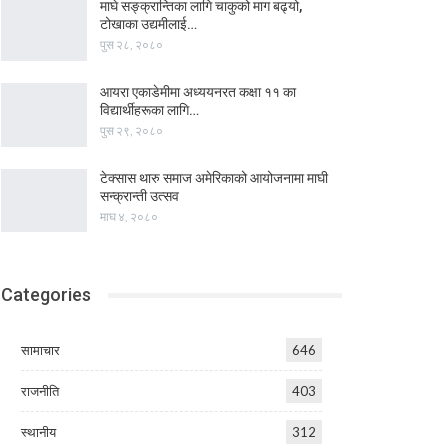
माघे सङ्क्रान्तिका लागि चाकुको माग बढ्यो,
टोखाका उद्यमीलाई…
पुस २८, २०८०
आयरा एकाडेमीमा अध्ययनरत कक्षा ११ का
विद्यार्थीहरूका लागि…
पुस २९, २०८०
टेक्सास थारु समाज अमेरिकाको आयोजनामा माघी
सन्क्रान्ती उत्सव
माघ ४, २०८०
Categories
सामाचार
646
राजनीति
403
स्थानीय
312