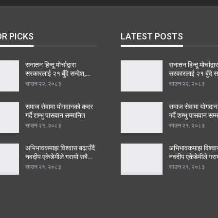
OR PICKS
LATEST POSTS
सनातन हिन्दू मोर्चाद्वारा
सनातन हिन्दू मोर्चाद्वार
सरकारलाई २१ बुँदे सन्देश,…
सरकारलाई २१ बुँदे स
साउन २२, २०८३
साउन २२, २०८३
समाज सेवामा योगदानको कदर
समाज सेवामा योगदा
गर्दै शम्भु पासवान सम्मानित
गर्दै शम्भु पासवान सम्
साउन २१, २०८३
साउन २१, २०८३
अभिभावकमाझ विश्वास बढाउँदै
अभिभावकमाझ विश्वास
नवदीप एकेडेमीले गरायो सबै…
नवदीप एकेडेमीले गरा
साउन २१, २०८३
साउन २१, २०८३