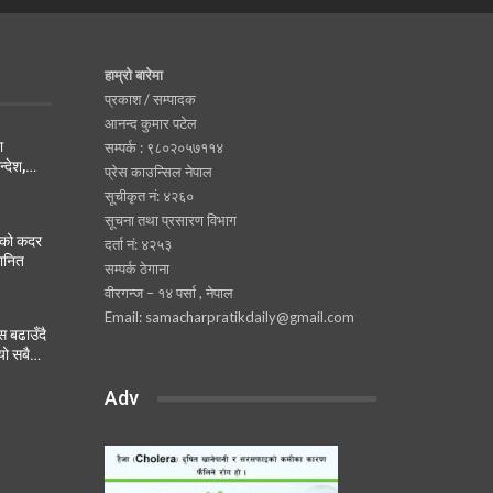
हाम्रो बारेमा
प्रकाश / सम्पादक
आनन्द कुमार पटेल
ा
सम्पर्क : ९८०२०५७११४
न्देश,…
प्रेस काउन्सिल नेपाल
सूचीकृत नं: ४२६०
सूचना तथा प्रसारण विभाग
नको कदर
दर्ता नं: ४२५३
मानित
सम्पर्क ठेगाना
वीरगन्ज – १४ पर्सा , नेपाल
Email: samacharpratikdaily@gmail.com
 बढाउँदै
यो सबै…
Adv