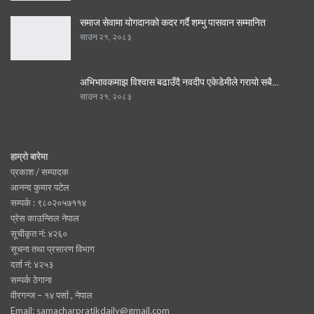
समाज सेवामा योगदानको कदर गर्दै शम्भु पासवान सम्मानित
साउन २१, २०८३
अभिभावकमाझ विश्वास बढाउँदै नवदीप एकेडेमीले गरायो सबै…
साउन २१, २०८३
हाम्रो बारेमा
प्रकाश / सम्पादक
आनन्द कुमार पटेल
सम्पर्क : ९८०२०५७११४
प्रेस काउन्सिल नेपाल
सूचीकृत नं: ४२६०
सूचना तथा प्रसारण विभाग
दर्ता नं: ४२५३
सम्पर्क ठेगाना
वीरगन्ज – १४ पर्सा , नेपाल
Email: samacharpratikdaily@gmail.com