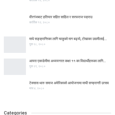
कार्तिक १२, २०८०
वीरगंजबाट हतियार सहित साहिल र सरफराज पक्राउ
कार्तिक १२, २०८०
माघे सङ्क्रान्तिका लागि चाकुको माग बढ्यो, टोखाका उद्यमीलाई…
पुस २८, २०८०
आयरा एकाडेमीमा अध्ययनरत कक्षा ११ का विद्यार्थीहरूका लागि…
पुस २९, २०८०
टेक्सास थारु समाज अमेरिकाको आयोजनामा माघी सन्क्रान्ती उत्सव
माघ ४, २०८०
Categories