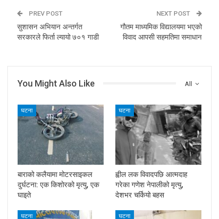
PREV POST
NEXT POST
सुशासन अभियान अन्तर्गत
गौतम माध्यमिक विद्यालयमा भएको
सरकारले फिर्ता ल्यायो ७०१ गाडी
विवाद आपसी सहमतिमा समाधान
You Might Also Like
All
घटना
घटना
बाराको कलैयामा मोटरसाइकल
ह्वील लक विवादपछि आत्मदाह
दुर्घटना: एक किशोरको मृत्यु, एक
गरेका गणेश नेपालीको मृत्यु,
घाइते
देशभर चर्कियो बहस
घटना
घटना