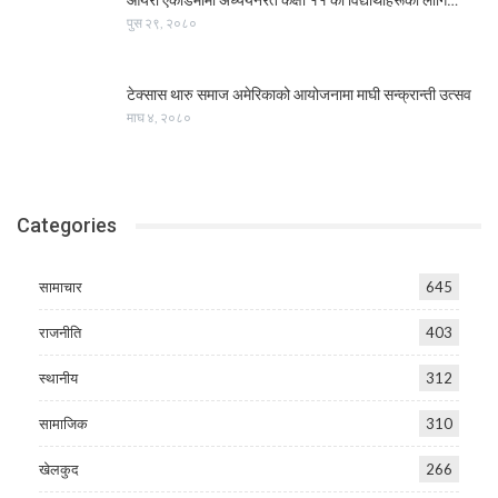
पुस २९, २०८०
टेक्सास थारु समाज अमेरिकाको आयोजनामा माघी सन्क्रान्ती उत्सव
माघ ४, २०८०
Categories
सामाचार
645
राजनीति
403
स्थानीय
312
सामाजिक
310
खेलकुद
266