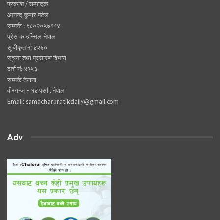
प्रकाश / सम्पादक
आनन्द कुमार पटेल
सम्पर्क : ९८०२०५७११४
प्रेस काउन्सिल नेपाल
सूचीकृत नं: ४२६०
सूचना तथा प्रसारण विभाग
दर्ता नं: ४२५३
सम्पर्क ठेगाना
वीरगन्ज – १४ पर्सा , नेपाल
Email: samacharpratikdaily@gmail.com
Adv