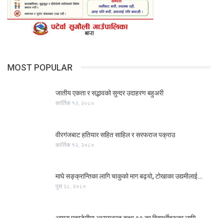
MOST POPULAR
जातीय एकता र सद्भावको सुन्दर उदाहरण बहुअरी
कार्तिक १२, २०८०
वीरगंजबाट हतियार सहित साहिल र सरफराज पक्राउ
कार्तिक १२, २०८०
माघे सङ्क्रान्तिका लागि चाकुको माग बढ्यो, टोखाका उद्यमीलाई…
पुस २८, २०८०
आयरा एकाडेमीमा अध्ययनरत कक्षा ११ का विद्यार्थीहरूका लागि…