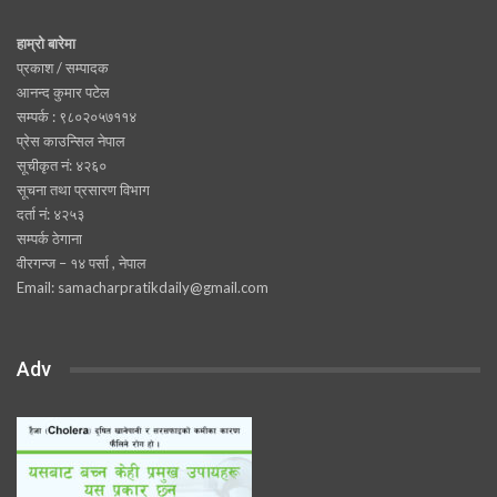
हाम्रो बारेमा
प्रकाश / सम्पादक
आनन्द कुमार पटेल
सम्पर्क : ९८०२०५७११४
प्रेस काउन्सिल नेपाल
सूचीकृत नं: ४२६०
सूचना तथा प्रसारण विभाग
दर्ता नं: ४२५३
सम्पर्क ठेगाना
वीरगन्ज – १४ पर्सा , नेपाल
Email: samacharpratikdaily@gmail.com
Adv