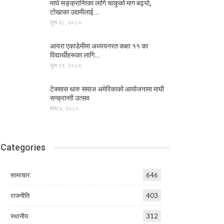
माघे सङ्क्रान्तिका लागि चाकुको माग बढ्यो,
टोखाका उद्यमीलाई…
पुस २८, २०८०
आयरा एकाडेमीमा अध्ययनरत कक्षा ११ का
विद्यार्थीहरूका लागि…
पुस २९, २०८०
टेक्सास थारु समाज अमेरिकाको आयोजनामा माघी
सन्क्रान्ती उत्सव
माघ ४, २०८०
Categories
सामाचार
646
राजनीति
403
स्थानीय
312