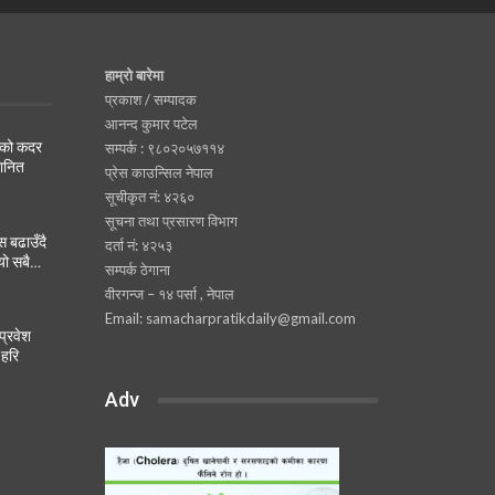
हाम्रो बारेमा
प्रकाश / सम्पादक
आनन्द कुमार पटेल
नको कदर
सम्पर्क : ९८०२०५७११४
मानित
प्रेस काउन्सिल नेपाल
सूचीकृत नं: ४२६०
सूचना तथा प्रसारण विभाग
 बढाउँदै
दर्ता नं: ४२५३
यो सबै…
सम्पर्क ठेगाना
वीरगन्ज – १४ पर्सा , नेपाल
Email: samacharpratikdaily@gmail.com
प्रवेश
 हरि
Adv