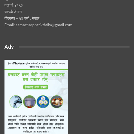
दर्ता नं: ४२५३
सम्पर्क ठेगाना
वीरगन्ज – १४ पर्सा , नेपाल
Email: samacharpratikdaily@gmail.com
Adv