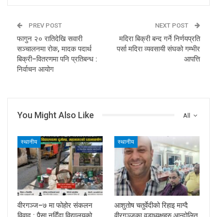
PREV POST
NEXT POST
फागुन २० रातिदेखि सवारी
मदिरा बिक्री बन्द गर्ने निर्णयप्रति
सञ्चालनमा रोक, मादक पदार्थ
पर्सा मदिरा व्यवसायी संघको गम्भीर
बिक्री–वितरणमा पनि प्रतिबन्ध :
आपत्ति
निर्वाचन आयोग
You Might Also Like
All
स्थानीय
स्थानीय
वीरगञ्ज–७ मा फोहोर संकलन
आशुतोष चतुर्वेदीको रिहाइ माग्दै
विवाद : पैसा नदिँदा विद्यालयको
वीरगञ्जका वडाध्यक्षहरु आन्दोलित,