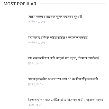
MOST POPULAR
जातीय एकता र सद्भावको सुन्दर उदाहरण बहुअरी
कार्तिक १२, २०८०
वीरगंजबाट हतियार सहित साहिल र सरफराज पक्राउ
कार्तिक १२, २०८०
माघे सङ्क्रान्तिका लागि चाकुको माग बढ्यो, टोखाका उद्यमीलाई…
पुस २८, २०८०
आयरा एकाडेमीमा अध्ययनरत कक्षा ११ का विद्यार्थीहरूका लागि…
पुस २९, २०८०
टेक्सास थारु समाज अमेरिकाको आयोजनामा माघी सन्क्रान्ती उत्सव
माघ ४, २०८०