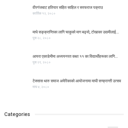
वीरगंजबाट हतियार सहित साहिल र सरफराज पक्राउ
कार्तिक १२, २०८०
माघे सङ्क्रान्तिका लागि चाकुको माग बढ्यो, टोखाका उद्यमीलाई…
पुस २८, २०८०
आयरा एकाडेमीमा अध्ययनरत कक्षा ११ का विद्यार्थीहरूका लागि…
पुस २९, २०८०
टेक्सास थारु समाज अमेरिकाको आयोजनामा माघी सन्क्रान्ती उत्सव
माघ ४, २०८०
Categories