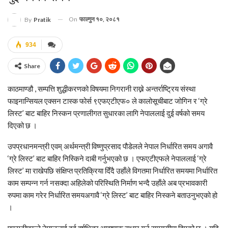
On
फाल्गुन १०, २०८१
By
Pratik
934
Share
काठमाण्डौ , सम्पत्ति शुद्धीकरणको विषयमा निगरानी राख्ने अन्तर्राष्ट्रिय संस्था
फाइनान्सियल एक्सन टास्क फोर्स ९एफएटीएफ० ले कालोसूचीबाट जोगिन र ‘ग्रे
लिस्ट’ बाट बाहिर निस्कन प्रणालीगत सुधारका लागि नेपाललाई दुई वर्षको समय
दिएको छ ।
उपप्रधानमन्त्री एवम् अर्थमन्त्री विष्णुप्रसाद पौडेलले नेपाल निर्धारित समय अगावै
‘ग्रे लिस्ट’ बाट बाहिर निस्किने दाबी गर्नुभएको छ । एफएटीएफले नेपाललाई ‘ग्रे
लिस्ट’ मा राखेपछि संक्षिप्त प्रतिक्रिया दिँदै उहाँले विगतमा निर्धारित समयमा निर्धारित
काम सम्पन्न गर्न नसक्दा अहिलेको परिस्थिति निर्माण भन्दै उहाँले अब प्रभावकारी
रुपमा काम गरेर निर्धारित समयअगावै ‘ग्रे लिस्ट’ बाट बाहिर निस्कने बताउनुभएको हो
।
एफएटीएफले नेपाललाई दुई वर्षभित्र आवश्यक सुधार गर्न समयसीमा दिएको छ । यदि