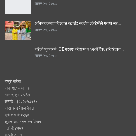
साउन २१, २०८३
अभिभावकमाझ विश्वास बढाउँदै नवदीप एकेडेमीले गरायो सबै…
साउन २१, २०८३
पहिलो प्रयासमै IOE प्रवेश परीक्षामा २१७औँ रैंक, हरि खेतान…
साउन २१, २०८३
हाम्रो बारेमा
प्रकाश / सम्पादक
आनन्द कुमार पटेल
सम्पर्क : ९८०२०५७११४
प्रेस काउन्सिल नेपाल
सूचीकृत नं: ४२६०
सूचना तथा प्रसारण विभाग
दर्ता नं: ४२५३
सम्पर्क ठेगाना