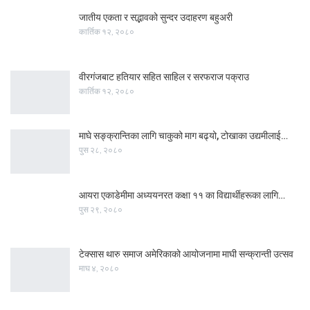
जातीय एकता र सद्भावको सुन्दर उदाहरण बहुअरी
कार्तिक १२, २०८०
वीरगंजबाट हतियार सहित साहिल र सरफराज पक्राउ
कार्तिक १२, २०८०
माघे सङ्क्रान्तिका लागि चाकुको माग बढ्यो, टोखाका उद्यमीलाई…
पुस २८, २०८०
आयरा एकाडेमीमा अध्ययनरत कक्षा ११ का विद्यार्थीहरूका लागि…
पुस २९, २०८०
टेक्सास थारु समाज अमेरिकाको आयोजनामा माघी सन्क्रान्ती उत्सव
माघ ४, २०८०