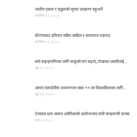
जातीय एकता र सद्भावको सुन्दर उदाहरण बहुअरी
कार्तिक १२, २०८०
वीरगंजबाट हतियार सहित साहिल र सरफराज पक्राउ
कार्तिक १२, २०८०
माघे सङ्क्रान्तिका लागि चाकुको माग बढ्यो, टोखाका उद्यमीलाई…
पुस २८, २०८०
आयरा एकाडेमीमा अध्ययनरत कक्षा ११ का विद्यार्थीहरूका लागि…
पुस २९, २०८०
टेक्सास थारु समाज अमेरिकाको आयोजनामा माघी सन्क्रान्ती उत्सव
माघ ४, २०८०