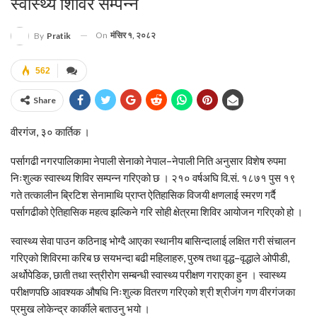
स्वास्थ्य शिविर सम्पन्न
On
मंसिर १, २०८२
By
Pratik
562
Share
वीरगंज, ३० कार्तिक ।
पर्सागढी नगरपालिकामा नेपाली सेनाको नेपाल–नेपाली निति अनुसार विशेष रुपमा
निःशुल्क स्वास्थ्य शिविर सम्पन्न गरिएको छ । २१० वर्षअघि वि.सं. १८७१ पुस १९
गते तत्कालीन ब्रिटिश सेनामाथि प्राप्त ऐतिहासिक विजयी क्षणलाई स्मरण गर्दै
पर्सागढीको ऐतिहासिक महत्व झल्किने गरि सोही क्षेत्रमा शिविर आयोजन गरिएको हो ।
स्वास्थ्य सेवा पाउन कठिनाइ भोग्दै आएका स्थानीय बासिन्दालाई लक्षित गरी संचालन
गरिएको शिविरमा करिब छ सयभन्दा बढी महिलाहरु, पुरुष तथा वृद्ध–वृद्धाले ओपीडी,
अर्थोपेडिक, छाती तथा स्त्रीरोग सम्बन्धी स्वास्थ्य परीक्षण गराएका हुन । स्वास्थ्य
परीक्षणपछि आवश्यक औषधि निःशुल्क वितरण गरिएको श्री श्रीजंग गण वीरगंजका
प्रमुख लोकेन्द्र कार्कीले बताउनु भयो ।