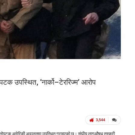
टक उपस्थित, ‘नार्को–टेररिज्म’ आरोप
3,544
पहिलोपटक अमेरिकी अदालतमा उपस्थित गराइएको छ। संघीय लागूऔषध तस्करी