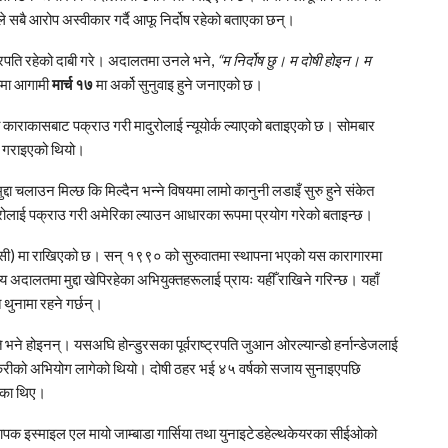
ले सबै आरोप अस्वीकार गर्दै आफू निर्दोष रहेको बताएका छन्।
ट्रपति रहेको दाबी गरे। अदालतमा उनले भने,
“म निर्दोष छु। म दोषी होइन। म
दामा आगामी
मार्च १७
मा अर्को सुनुवाइ हुने जनाएको छ।
ी
काराकास
बाट पक्राउ गरी मादुरोलाई न्यूयोर्क ल्याएको बताइएको छ। सोमबार
 गराइएको थियो।
द्दा चलाउन मिल्छ कि मिल्दैन भन्ने विषयमा लामो कानुनी लडाइँ सुरु हुने संकेत
रोलाई पक्राउ गरी अमेरिका ल्याउन आधारका रूपमा प्रयोग गरेको बताइन्छ।
ी) मा राखिएको छ। सन् १९९० को सुरुवातमा स्थापना भएको यस कारागारमा
दालतमा मुद्दा खेपिरहेका अभियुक्तहरूलाई प्रायः यहीँ राखिने गरिन्छ। यहाँ
थुनामा रहने गर्छन्।
ि भने होइनन्। यसअघि होन्डुरसका पूर्वराष्ट्रपति
जुआन ओरल्यान्डो हर्नान्डेज
लाई
करीको अभियोग लागेको थियो। दोषी ठहर भई ४५ वर्षको सजाय सुनाइएपछि
रेका थिए।
्थापक
इस्माइल एल मायो जाम्बाडा गार्सिया
तथा युनाइटेडहेल्थकेयरका सीईओको