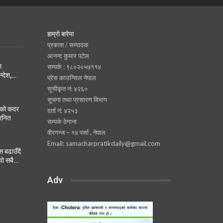
हाम्रो बारेमा
प्रकाश / सम्पादक
आनन्द कुमार पटेल
ा
सम्पर्क : ९८०२०५७११४
न्देश,…
प्रेस काउन्सिल नेपाल
सूचीकृत नं: ४२६०
सूचना तथा प्रसारण विभाग
नको कदर
दर्ता नं: ४२५३
मानित
सम्पर्क ठेगाना
वीरगन्ज – १४ पर्सा , नेपाल
Email: samacharpratikdaily@gmail.com
 बढाउँदै
यो सबै…
Adv