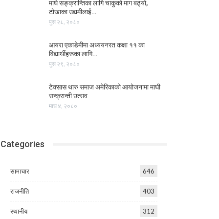
माघे सङ्क्रान्तिका लागि चाकुको माग बढ्यो,
टोखाका उद्यमीलाई…
पुस २८, २०८०
आयरा एकाडेमीमा अध्ययनरत कक्षा ११ का
विद्यार्थीहरूका लागि…
पुस २९, २०८०
टेक्सास थारु समाज अमेरिकाको आयोजनामा माघी
सन्क्रान्ती उत्सव
माघ ४, २०८०
Categories
सामाचार
646
राजनीति
403
स्थानीय
312