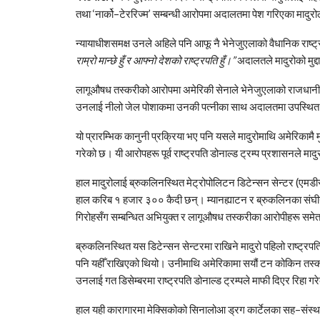
तथा ‘नार्को–टेररिज्म’ सम्बन्धी आरोपमा अदालतमा पेश गरिएका मादुरो
न्यायाधीशसमक्ष उनले अहिले पनि आफू नै भेनेजुएलाको वैधानिक राष्
राम्रो मान्छे हुँ र आफ्नो देशको राष्ट्रपति हुँ।”
अदालतले मादुरोको मुद्
लागूऔषध तस्करीको आरोपमा अमेरिकी सेनाले भेनेजुएलाको राजधान
उनलाई नीलो जेल पोशाकमा उनकी पत्नीका साथ अदालतमा उपस्थित
यो प्रारम्भिक कानुनी प्रक्रिया भए पनि यसले मादुरोमाथि अमेरिकामै मु
गरेको छ। यी आरोपहरू पूर्व राष्ट्रपति
डोनाल्ड ट्रम्प
प्रशासनले मादु
हाल मादुरोलाई ब्रुकलिनस्थित
मेट्रोपोलिटन डिटेन्सन सेन्टर
(एमडीस
हाल करिब १ हजार ३०० कैदी छन्। म्यानह्याटन र ब्रुकलिनका संघीय अ
गिरोहसँग सम्बन्धित अभियुक्त र लागूऔषध तस्करीका आरोपीहरू समेत 
ब्रुकलिनस्थित यस डिटेन्सन सेन्टरमा राखिने मादुरो पहिलो राष्ट्रपत
पनि यहीँ राखिएको थियो। उनीमाथि अमेरिकामा सयौं टन कोकिन तस्
उनलाई गत डिसेम्बरमा राष्ट्रपति
डोनाल्ड ट्रम्प
ले माफी दिएर रिहा ग
हाल यही कारागारमा मेक्सिकोको सिनालोआ ड्रग कार्टेलका सह–संस