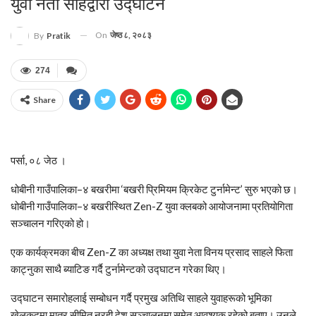
युवा नेता साहद्वारा उद्घाटन
On
जेष्ठ ८, २०८३
By
Pratik
274
Share
पर्सा, ०८ जेठ ।
धोबीनी गाउँपालिका–४ बखरीमा ‘बखरी प्रिमियम क्रिकेट टुर्नामेन्ट’ सुरु भएको छ।
धोबीनी गाउँपालिका–४ बखरीस्थित Zen-Z युवा क्लबको आयोजनामा प्रतियोगिता
सञ्चालन गरिएको हो।
एक कार्यक्रमका बीच Zen-Z का अध्यक्ष तथा युवा नेता विनय प्रसाद साहले फिता
काट्नुका साथै ब्याटिङ गर्दै टुर्नामेन्टको उद्घाटन गरेका थिए।
उद्घाटन समारोहलाई सम्बोधन गर्दै प्रमुख अतिथि साहले युवाहरूको भूमिका
खेलकुदमा मात्र सीमित नरही देश सञ्चालनमा समेत आवश्यक रहेको बताए। उनले