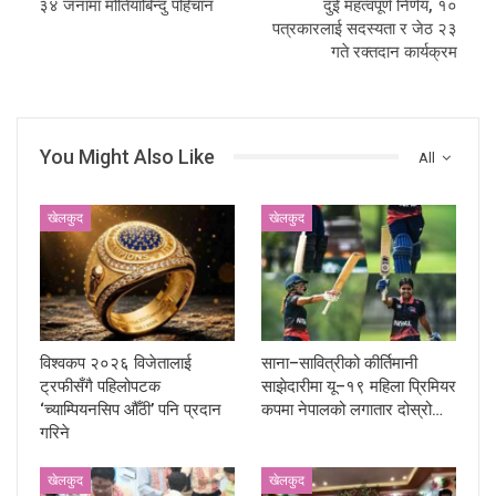
३४ जनामा मोतियाबिन्दु पहिचान
दुई महत्वपूर्ण निर्णय, १०
पत्रकारलाई सदस्यता र जेठ २३
गते रक्तदान कार्यक्रम
You Might Also Like
All
खेलकुद
खेलकुद
विश्वकप २०२६ विजेतालाई
साना–सावित्रीको कीर्तिमानी
ट्रफीसँगै पहिलोपटक
साझेदारीमा यू–१९ महिला प्रिमियर
‘च्याम्पियनसिप औँठी’ पनि प्रदान
कपमा नेपालको लगातार दोस्रो…
गरिने
खेलकुद
खेलकुद