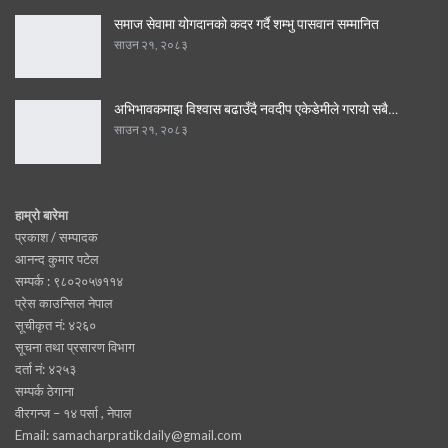
समाज सेवामा योगदानको कदर गर्दै शम्भु पासवान सम्मानित
साउन २१, २०८३
अभिभावकमाझ विश्वास बढाउँदै नवदीप एकेडेमीले गरायो सबै…
साउन २१, २०८३
हाम्रो बारेमा
प्रकाश / सम्पादक
आनन्द कुमार पटेल
सम्पर्क : ९८०२०५७११४
प्रेस काउन्सिल नेपाल
सूचीकृत नं: ४२६०
सूचना तथा प्रसारण विभाग
दर्ता नं: ४२५३
सम्पर्क ठेगाना
वीरगन्ज – १४ पर्सा , नेपाल
Email: samacharpratikdaily@gmail.com