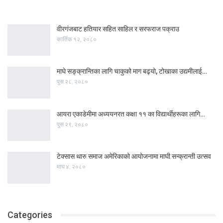
वीरगंजबाट हतियार सहित साहिल र सरफराज पक्राउ
कार्तिक १२, २०८०
माघे सङ्क्रान्तिका लागि चाकुको माग बढ्यो, टोखाका उद्यमीलाई…
पुस २८, २०८०
आयरा एकाडेमीमा अध्ययनरत कक्षा ११ का विद्यार्थीहरूका लागि…
पुस २९, २०८०
टेक्सास थारु समाज अमेरिकाको आयोजनामा माघी सन्क्रान्ती उत्सव
माघ ४, २०८०
Categories